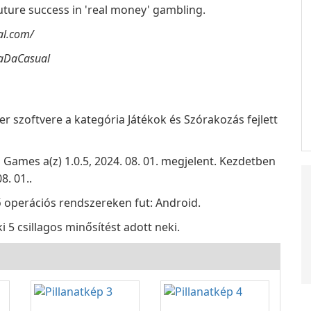
uture success in 'real money' gambling.
al.com/
aDaCasual
r szoftvere a kategória Játékok és Szórakozás fejlett
 Games a(z) 1.0.5, 2024. 08. 01. megjelent. Kezdetben
8. 01..
 operációs rendszereken fut: Android.
 5 csillagos minősítést adott neki.