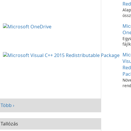
Red
Alap
össz
C++
Mic
futt
One
Egys
fájl
Micr
Mic
OneD
Vis
Red
Pac
Növe
rend
telj
Micr
C++
Több ›
Redi
Pac
segí
Tallózás