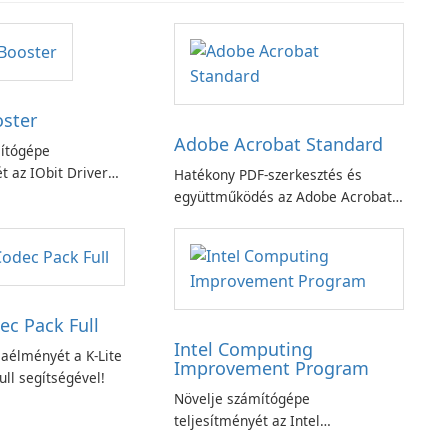
oster
Adobe Acrobat Standard
ítógépe
t az IObit Driver
Hatékony PDF-szerkesztés és
ciójával
együttműködés az Adobe Acrobat
Standard alkalmazással.
ec Pack Full
Intel Computing
aélményét a K-Lite
Improvement Program
ll segítségével!
Növelje számítógépe
teljesítményét az Intel
számítástechnika-fejlesztési