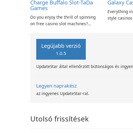
Charge Buffalo Slot-TaDa
Galaxy Ca
Games
Everything in
Do you enjoy the thrill of spinning
style casinos
on free casino slot machines?
fingertips for
Experience "Charge Buffalo Slot," a
Have Fun Pla
popular free casino slot game.
casino game
famous hotels
Legújabb verzió
Blast Wins at
1.0.5
UpdateStar által ellenőrzött biztonságos és ingyen
Legyen naprakész
az ingyenes UpdateStar-ral.
Utolsó frissítések