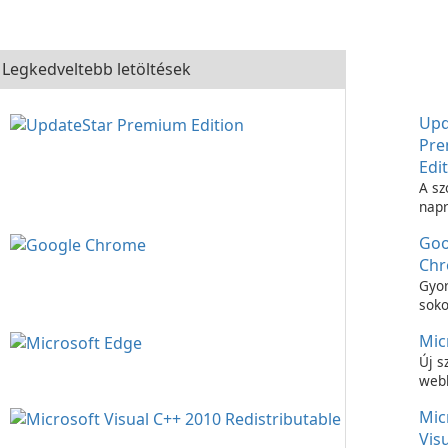
Legkedveltebb letöltések
Upd
Pr
Edi
A sz
nap
tart
Goo
nem 
egys
Ch
Upd
Gyor
Pre
soko
segí
web
Mic
Új s
web
Mic
Vis