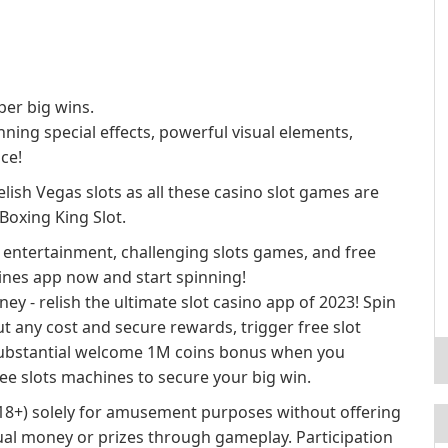
per big wins.
nning special effects, powerful visual elements,
ce!
elish Vegas slots as all these casino slot games are
 Boxing King Slot.
f entertainment, challenging slots games, and free
ines app now and start spinning!
y - relish the ultimate slot casino app of 2023! Spin
ut any cost and secure rewards, trigger free slot
substantial welcome 1M coins bonus when you
ee slots machines to secure your big win.
 (18+) solely for amusement purposes without offering
ual money or prizes through gameplay. Participation