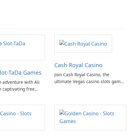
programjával
Cash Royal Casino
Slot-TaDa Games
Join Cash Royal Casino, the
ultimate Vegas casino slots game,
 adventure with Ali
and experience all the thrills of
e captivating free
real Vegas slot machines. With so
 game. Experience the
many ways to win, Cash Royal
 Baba Slot Machines!
Casino offers an exciting and
sino slots machines
immersive gaming experience.
ns, in search of
eplay where big
wait.